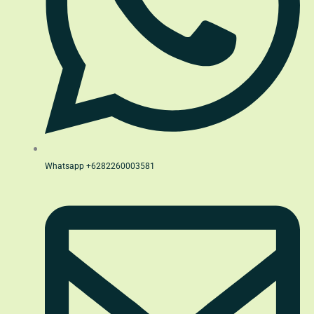
Whatsapp +6282260003581