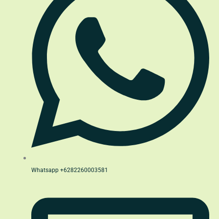
Whatsapp +6282260003581