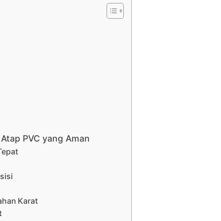
r Atap PVC yang Aman
Tepat
sisi
ahan Karat
t