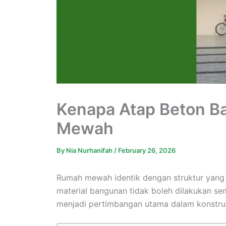
Kenapa Atap Beton Ba
Mewah
By
Nia Nurhanifah
/
February 26, 2026
Rumah mewah identik dengan struktur yang
material bangunan tidak boleh dilakukan se
menjadi pertimbangan utama dalam konstru