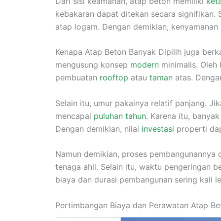
Dari sisi keamanan, atap beton memiliki
ket
kebakaran dapat ditekan secara signifikan. S
atap logam. Dengan demikian, kenyamanan d
Kenapa Atap Beton Banyak Dipilih juga berk
mengusung konsep
modern
minimalis. Oleh
pembuatan
rooftop
atau
taman
atas. Dengan
Selain itu, umur pakainya relatif panjang. J
mencapai
puluhan tahun
. Karena itu, banya
Dengan demikian, nilai
investasi
properti da
Namun demikian, proses pembangunannya cu
tenaga ahli. Selain itu, waktu pengeringan b
biaya dan durasi pembangunan sering kali le
Pertimbangan Biaya dan Perawatan Atap Be