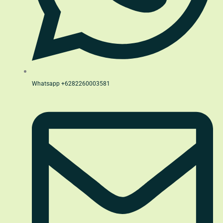
Whatsapp +6282260003581