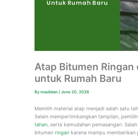
Atap Bitumen Ringa
untuk Rumah Baru
By
maulidan
/
June 20, 2026
Memilih material atap menjadi salah satu 
Selain mempertimbangkan tampilan, pemilih
tahan
, serta kemudahan pemasangan. Salah 
bitumen
ringan
karena mampu memberikan pe