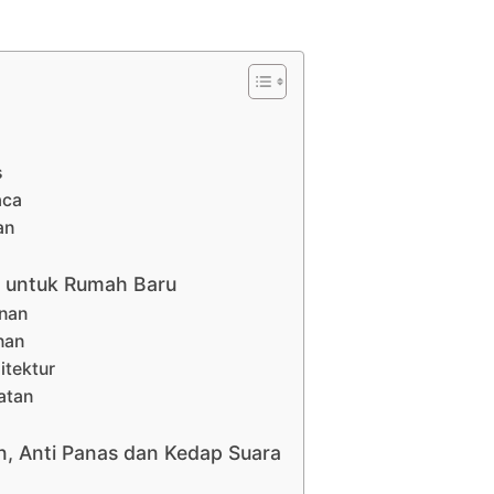
s
aca
an
 untuk Rumah Baru
unan
nan
itektur
atan
an, Anti Panas dan Kedap Suara