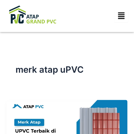
Skip
to
content
merk atap uPVC