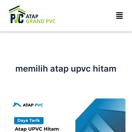
Skip
to
content
memilih atap upvc hitam