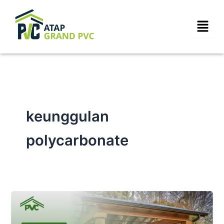
Skip
to
content
keunggulan
polycarbonate