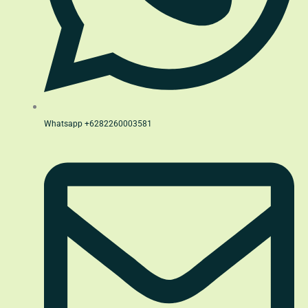
Whatsapp +6282260003581