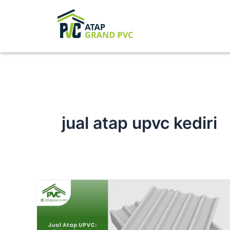
Skip
to
content
jual atap upvc kediri