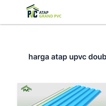
Skip
to
content
harga atap upvc doub