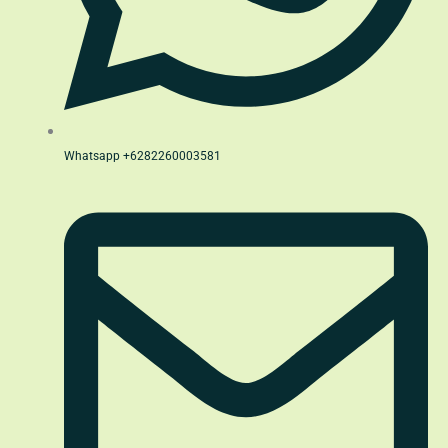
Whatsapp +6282260003581